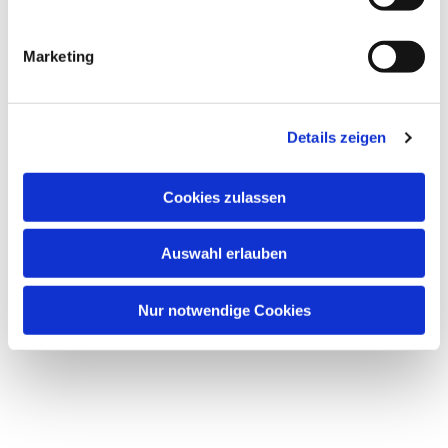
i
g
Marketing
u
Dies könnte Sie auch
n
interessieren
g
Details zeigen
s
a
u
Cookies zulassen
s
w
Auswahl erlauben
a
h
l
Nur notwendige Cookies