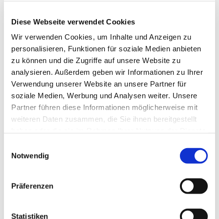
Anne Engelbert - Riepe
Diese Webseite verwendet Cookies
Wir verwenden Cookies, um Inhalte und Anzeigen zu
personalisieren, Funktionen für soziale Medien anbieten
zu können und die Zugriffe auf unsere Website zu
analysieren. Außerdem geben wir Informationen zu Ihrer
Verwendung unserer Website an unsere Partner für
soziale Medien, Werbung und Analysen weiter. Unsere
Partner führen diese Informationen möglicherweise mit
weiteren Daten zusammen, die Sie ihnen bereitgestellt
haben oder die sie im Rahmen Ihrer Nutzung der Dienste
gesammelt haben.
E
Notwendig
i
n
w
Präferenzen
i
l
l
Statistiken