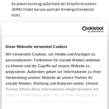
An jedem Sonntag außerhalb der Schulferienzeiten
(NRW) findet bei uns auch der Kindergottesdienst
statt.
Alle Leute – ob klein oder groß, jung oder älter –
beginnen um 10.00 Uhr gemeinsam in der Kirche.
Nach einem Lied, dem Psalmgebet und der ersten
Lesung aus der Bibel gehen die Kinder dann rüber
ins Gemeindehaus, während die Erwachsenen in der
Diese Webseite verwendet Cookies
Kirche bleiben. Evi Kobs hat alles vorbereitet: eine
Wir verwenden Cookies, um Inhalte und Anzeigen zu
biblische Geschichte wird erzählt, nachgespielt,
personalisieren, Funktionen für soziale Medien anbieten
etwas dazu gebastelt, gesungen, das gemeinsame
zu können und die Zugriffe auf unsere Website zu
Vaterunser gebetet. Manchmal im Jahreslauf
analysieren. Außerdem geben wir Informationen zu Ihrer
bereiten die Kinder etwas Besonderes für die
Verwendung unserer Website an unsere Partner für
Erwachsenen vor: am Erntedanktag zum Beispiel
soziale Medien, Werbung und Analysen weiter. Unsere
eine große Schüssel Obstsalat, hin und wieder zum
Partner führen diese Informationen möglicherweise mit
Kirchkaffee frische Waffeln.
weiteren Daten zusammen, die Sie ihnen bereitgestellt
Zur Zeit kommen vor allem die Vorkonfirmanden
haben oder die sie im Rahmen Ihrer Nutzung der Dienste
und einige von deren jüngeren Geschwistern zum
gesammelt haben.
E