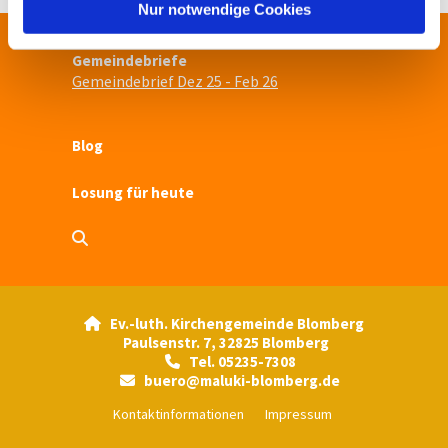
l
Nur notwendige Cookies
Gemeindebriefe
Gemeindebrief Dez 25 - Feb 26
Blog
Losung für heute
Ev.-luth. Kirchengemeinde Blomberg

Paulsenstr. 7, 32825 Blomberg
Tel. 05235-7308

buero@maluki-blomberg.de

Kontaktinformationen
Impressum