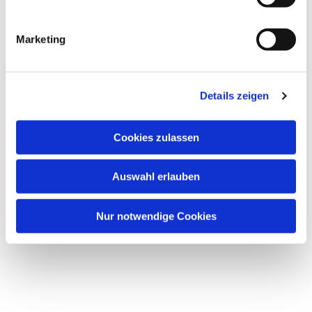
i
g
Marketing
u
Dies könnte Sie auch
n
interessieren
g
Details zeigen
s
a
u
Cookies zulassen
s
w
Auswahl erlauben
a
h
l
Nur notwendige Cookies