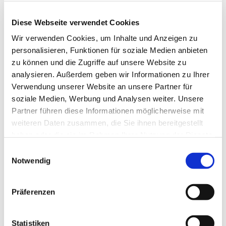
Anne Engelbert - Riepe
Diese Webseite verwendet Cookies
Wir verwenden Cookies, um Inhalte und Anzeigen zu
personalisieren, Funktionen für soziale Medien anbieten
zu können und die Zugriffe auf unsere Website zu
analysieren. Außerdem geben wir Informationen zu Ihrer
Verwendung unserer Website an unsere Partner für
soziale Medien, Werbung und Analysen weiter. Unsere
Partner führen diese Informationen möglicherweise mit
weiteren Daten zusammen, die Sie ihnen bereitgestellt
haben oder die sie im Rahmen Ihrer Nutzung der Dienste
gesammelt haben.
E
Notwendig
i
n
w
Präferenzen
i
l
l
Statistiken