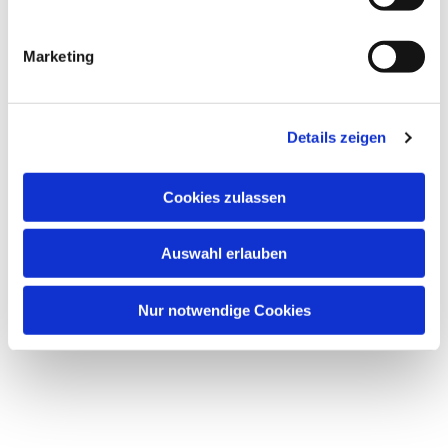
i
g
Marketing
u
Dies könnte Sie auch
n
interessieren
g
Details zeigen
s
a
u
Cookies zulassen
s
w
Auswahl erlauben
a
h
l
Nur notwendige Cookies