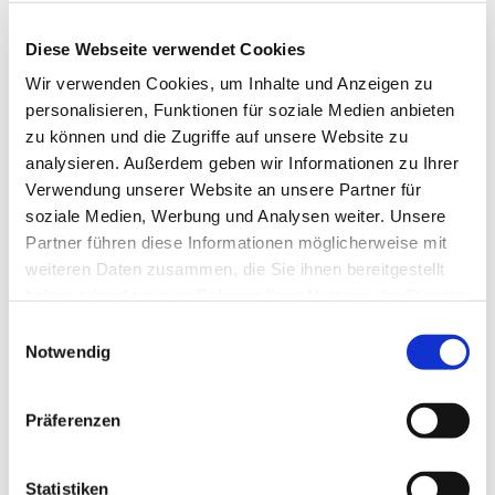
Anne Engelbert - Riepe
Diese Webseite verwendet Cookies
Wir verwenden Cookies, um Inhalte und Anzeigen zu
personalisieren, Funktionen für soziale Medien anbieten
zu können und die Zugriffe auf unsere Website zu
analysieren. Außerdem geben wir Informationen zu Ihrer
Verwendung unserer Website an unsere Partner für
soziale Medien, Werbung und Analysen weiter. Unsere
Partner führen diese Informationen möglicherweise mit
weiteren Daten zusammen, die Sie ihnen bereitgestellt
haben oder die sie im Rahmen Ihrer Nutzung der Dienste
gesammelt haben.
E
Notwendig
i
n
w
Präferenzen
i
l
l
Statistiken