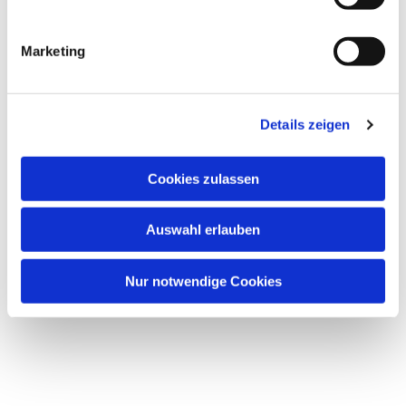
i
g
Marketing
u
Dies könnte Sie auch
n
interessieren
g
Details zeigen
s
a
u
Cookies zulassen
s
w
Auswahl erlauben
a
h
l
Nur notwendige Cookies