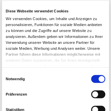
Anne Engelbert - Riepe
Diese Webseite verwendet Cookies
Wir verwenden Cookies, um Inhalte und Anzeigen zu
personalisieren, Funktionen für soziale Medien anbieten
zu können und die Zugriffe auf unsere Website zu
analysieren. Außerdem geben wir Informationen zu Ihrer
Verwendung unserer Website an unsere Partner für
soziale Medien, Werbung und Analysen weiter. Unsere
Partner führen diese Informationen möglicherweise mit
weiteren Daten zusammen, die Sie ihnen bereitgestellt
haben oder die sie im Rahmen Ihrer Nutzung der Dienste
gesammelt haben.
E
Notwendig
i
n
w
Präferenzen
i
l
l
Statistiken