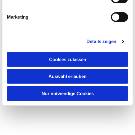
i
g
Marketing
u
Dies könnte Sie auch
n
interessieren
g
Details zeigen
s
a
u
Cookies zulassen
s
w
Auswahl erlauben
a
h
l
Nur notwendige Cookies