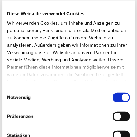
Anne Engelbert - Riepe
Diese Webseite verwendet Cookies
Wir verwenden Cookies, um Inhalte und Anzeigen zu
personalisieren, Funktionen für soziale Medien anbieten
zu können und die Zugriffe auf unsere Website zu
analysieren. Außerdem geben wir Informationen zu Ihrer
Verwendung unserer Website an unsere Partner für
soziale Medien, Werbung und Analysen weiter. Unsere
Partner führen diese Informationen möglicherweise mit
weiteren Daten zusammen, die Sie ihnen bereitgestellt
haben oder die sie im Rahmen Ihrer Nutzung der Dienste
gesammelt haben.
E
Notwendig
i
n
w
Präferenzen
i
l
l
Statistiken