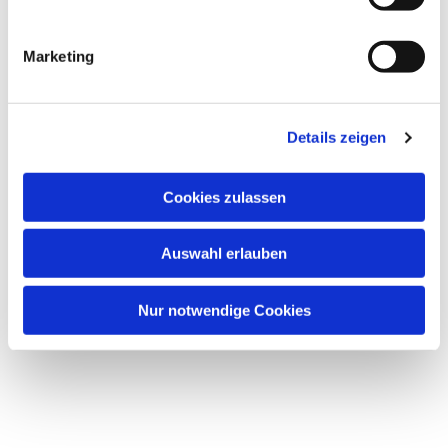
i
g
Marketing
u
Dies könnte Sie auch
n
interessieren
g
Details zeigen
s
a
u
Cookies zulassen
s
w
Auswahl erlauben
a
h
l
Nur notwendige Cookies