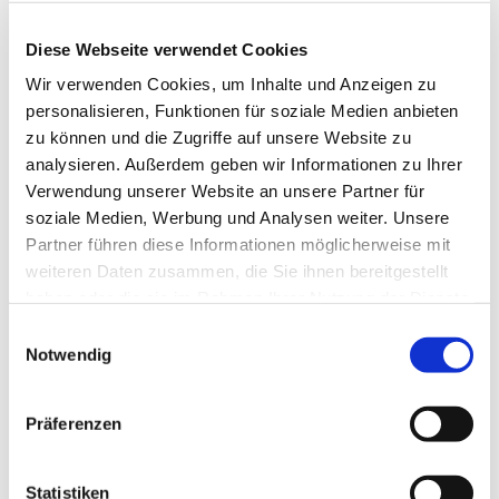
Anne Engelbert - Riepe
Diese Webseite verwendet Cookies
Wir verwenden Cookies, um Inhalte und Anzeigen zu
personalisieren, Funktionen für soziale Medien anbieten
zu können und die Zugriffe auf unsere Website zu
analysieren. Außerdem geben wir Informationen zu Ihrer
Verwendung unserer Website an unsere Partner für
soziale Medien, Werbung und Analysen weiter. Unsere
Partner führen diese Informationen möglicherweise mit
weiteren Daten zusammen, die Sie ihnen bereitgestellt
haben oder die sie im Rahmen Ihrer Nutzung der Dienste
gesammelt haben.
E
Notwendig
i
n
w
Präferenzen
i
l
l
Statistiken