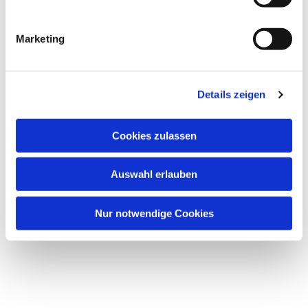
i
g
Marketing
u
Dies könnte Sie auch
n
interessieren
g
Details zeigen
s
a
u
Cookies zulassen
s
w
Auswahl erlauben
a
h
l
Nur notwendige Cookies