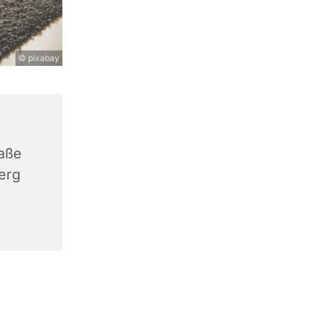
© pixabay
aße
erg