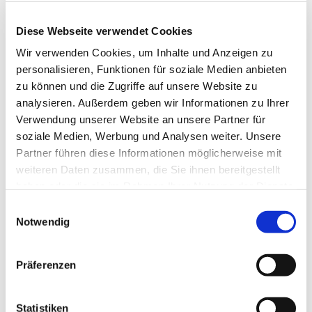
Anne Engelbert - Riepe
Diese Webseite verwendet Cookies
Wir verwenden Cookies, um Inhalte und Anzeigen zu
personalisieren, Funktionen für soziale Medien anbieten
zu können und die Zugriffe auf unsere Website zu
analysieren. Außerdem geben wir Informationen zu Ihrer
Verwendung unserer Website an unsere Partner für
soziale Medien, Werbung und Analysen weiter. Unsere
Partner führen diese Informationen möglicherweise mit
weiteren Daten zusammen, die Sie ihnen bereitgestellt
haben oder die sie im Rahmen Ihrer Nutzung der Dienste
gesammelt haben.
E
Notwendig
i
n
w
Präferenzen
i
l
l
Statistiken