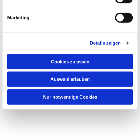
i
g
Marketing
u
Dies könnte Sie auch
n
interessieren
g
Details zeigen
s
a
u
Cookies zulassen
s
w
Auswahl erlauben
a
h
l
Nur notwendige Cookies