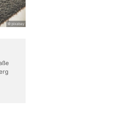
© pixabay
aße
erg