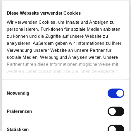
Anne Engelbert - Riepe
Diese Webseite verwendet Cookies
Wir verwenden Cookies, um Inhalte und Anzeigen zu
personalisieren, Funktionen für soziale Medien anbieten
zu können und die Zugriffe auf unsere Website zu
analysieren. Außerdem geben wir Informationen zu Ihrer
Verwendung unserer Website an unsere Partner für
soziale Medien, Werbung und Analysen weiter. Unsere
Partner führen diese Informationen möglicherweise mit
weiteren Daten zusammen, die Sie ihnen bereitgestellt
haben oder die sie im Rahmen Ihrer Nutzung der Dienste
gesammelt haben.
E
Notwendig
i
n
w
Präferenzen
i
l
l
Statistiken