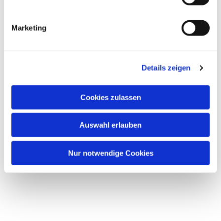
i
g
Marketing
u
Dies könnte Sie auch
n
interessieren
g
Details zeigen
s
a
u
Cookies zulassen
s
w
Auswahl erlauben
a
h
l
Nur notwendige Cookies