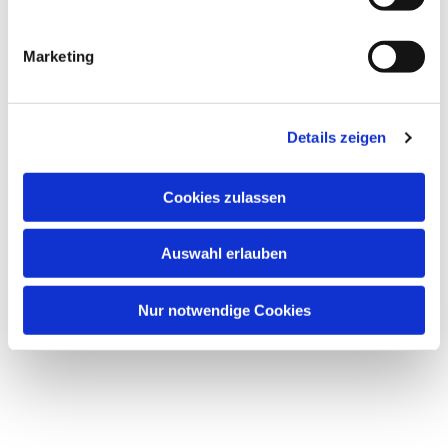
i
g
Marketing
u
Dies könnte Sie auch
n
interessieren
g
Details zeigen
s
a
u
Cookies zulassen
s
w
Auswahl erlauben
a
h
l
Nur notwendige Cookies