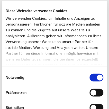
Anne Engelbert - Riepe
Diese Webseite verwendet Cookies
Wir verwenden Cookies, um Inhalte und Anzeigen zu
personalisieren, Funktionen für soziale Medien anbieten
zu können und die Zugriffe auf unsere Website zu
analysieren. Außerdem geben wir Informationen zu Ihrer
Verwendung unserer Website an unsere Partner für
soziale Medien, Werbung und Analysen weiter. Unsere
Partner führen diese Informationen möglicherweise mit
weiteren Daten zusammen, die Sie ihnen bereitgestellt
haben oder die sie im Rahmen Ihrer Nutzung der Dienste
gesammelt haben.
E
Notwendig
i
n
w
Präferenzen
i
l
l
Statistiken