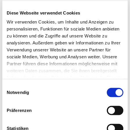
Anne Engelbert - Riepe
Diese Webseite verwendet Cookies
Wir verwenden Cookies, um Inhalte und Anzeigen zu
personalisieren, Funktionen für soziale Medien anbieten
zu können und die Zugriffe auf unsere Website zu
analysieren. Außerdem geben wir Informationen zu Ihrer
Verwendung unserer Website an unsere Partner für
soziale Medien, Werbung und Analysen weiter. Unsere
Partner führen diese Informationen möglicherweise mit
weiteren Daten zusammen, die Sie ihnen bereitgestellt
haben oder die sie im Rahmen Ihrer Nutzung der Dienste
gesammelt haben.
E
Notwendig
i
n
w
Präferenzen
i
l
l
Statistiken