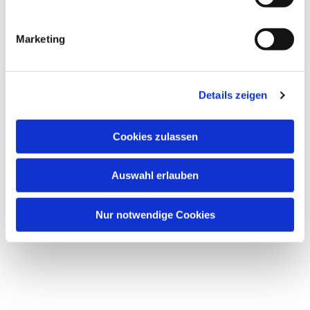
i
g
Marketing
u
Dies könnte Sie auch
n
interessieren
g
Details zeigen
s
a
u
Cookies zulassen
s
w
Auswahl erlauben
a
h
l
Nur notwendige Cookies