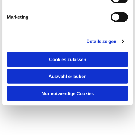
i
g
Marketing
u
Dies könnte Sie auch
n
interessieren
g
Details zeigen
s
a
u
Cookies zulassen
s
w
Auswahl erlauben
a
h
l
Nur notwendige Cookies