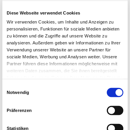
Anne Engelbert - Riepe
Diese Webseite verwendet Cookies
Wir verwenden Cookies, um Inhalte und Anzeigen zu
personalisieren, Funktionen für soziale Medien anbieten
zu können und die Zugriffe auf unsere Website zu
analysieren. Außerdem geben wir Informationen zu Ihrer
Verwendung unserer Website an unsere Partner für
soziale Medien, Werbung und Analysen weiter. Unsere
Partner führen diese Informationen möglicherweise mit
weiteren Daten zusammen, die Sie ihnen bereitgestellt
haben oder die sie im Rahmen Ihrer Nutzung der Dienste
gesammelt haben.
E
Notwendig
i
n
w
Präferenzen
i
l
l
Statistiken