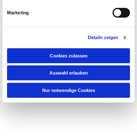
i
g
Marketing
Dies könnte Sie auch
u
interessieren
n
g
Details zeigen
s
a
u
Cookies zulassen
s
w
Auswahl erlauben
a
h
l
Nur notwendige Cookies