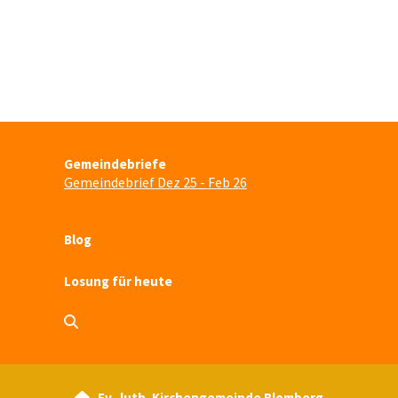
Gemeindebriefe
Gemeindebrief Dez 25 - Feb 26
Blog
Losung für heute
Ev.-luth. Kirchengemeinde Blomberg
