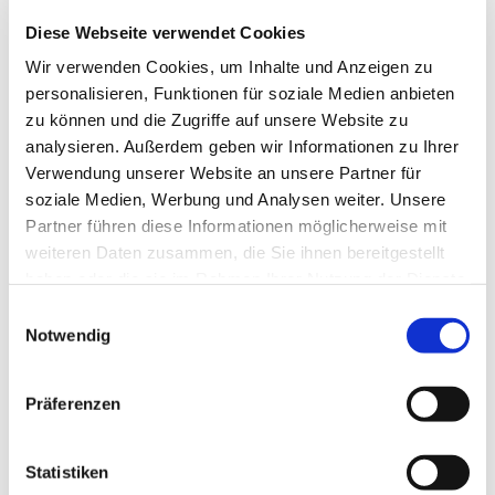
Diese Webseite verwendet Cookies
Wir verwenden Cookies, um Inhalte und Anzeigen zu
personalisieren, Funktionen für soziale Medien anbieten
zu können und die Zugriffe auf unsere Website zu
analysieren. Außerdem geben wir Informationen zu Ihrer
Verwendung unserer Website an unsere Partner für
soziale Medien, Werbung und Analysen weiter. Unsere
Partner führen diese Informationen möglicherweise mit
weiteren Daten zusammen, die Sie ihnen bereitgestellt
haben oder die sie im Rahmen Ihrer Nutzung der Dienste
gesammelt haben.
E
Notwendig
i
n
w
Präferenzen
i
l
l
Statistiken