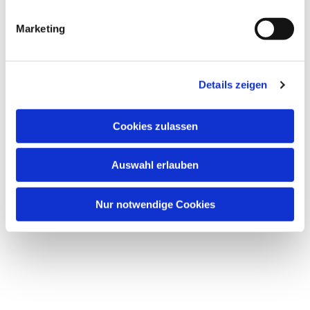
i
g
Marketing
Dies könnte Sie auch
u
interessieren
n
g
Details zeigen
s
a
u
Cookies zulassen
s
w
Auswahl erlauben
a
h
l
Nur notwendige Cookies