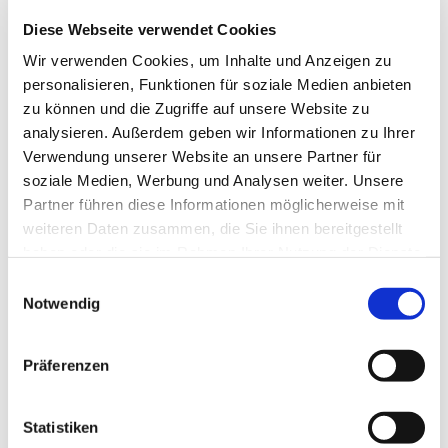
Diese Webseite verwendet Cookies
Wir verwenden Cookies, um Inhalte und Anzeigen zu
personalisieren, Funktionen für soziale Medien anbieten
zu können und die Zugriffe auf unsere Website zu
analysieren. Außerdem geben wir Informationen zu Ihrer
Verwendung unserer Website an unsere Partner für
soziale Medien, Werbung und Analysen weiter. Unsere
Partner führen diese Informationen möglicherweise mit
weiteren Daten zusammen, die Sie ihnen bereitgestellt
haben oder die sie im Rahmen Ihrer Nutzung der Dienste
gesammelt haben.
E
Notwendig
i
n
w
Präferenzen
i
l
l
Statistiken