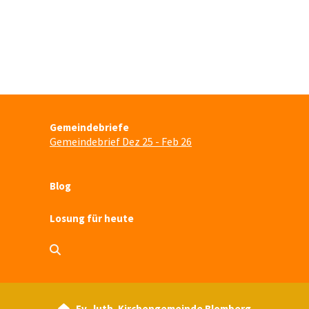
Gemeindebriefe
Gemeindebrief Dez 25 - Feb 26
Blog
Losung für heute
Ev.-luth. Kirchengemeinde Blomberg
