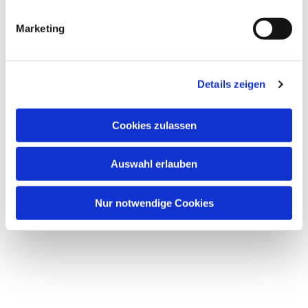
i
g
Marketing
Dies könnte Sie auch
u
interessieren
n
g
Details zeigen
s
a
u
Cookies zulassen
s
w
Auswahl erlauben
a
h
l
Nur notwendige Cookies