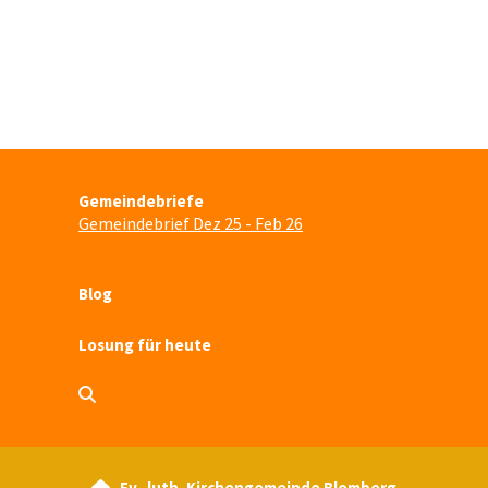
Gemeindebriefe
Gemeindebrief Dez 25 - Feb 26
Blog
Losung für heute
Ev.-luth. Kirchengemeinde Blomberg
