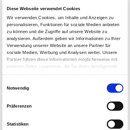
Diese Webseite verwendet Cookies
Wir verwenden Cookies, um Inhalte und Anzeigen zu
personalisieren, Funktionen für soziale Medien anbieten
zu können und die Zugriffe auf unsere Website zu
analysieren. Außerdem geben wir Informationen zu Ihrer
Verwendung unserer Website an unsere Partner für
soziale Medien, Werbung und Analysen weiter. Unsere
Partner führen diese Informationen möglicherweise mit
weiteren Daten zusammen, die Sie ihnen bereitgestellt
haben oder die sie im Rahmen Ihrer Nutzung der Dienste
gesammelt haben.
E
Notwendig
i
n
w
Präferenzen
i
l
l
Statistiken