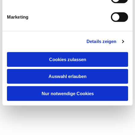
i
g
Marketing
u
Dies könnte Sie auch
n
interessieren
g
Details zeigen
s
a
u
Cookies zulassen
s
w
Auswahl erlauben
a
h
l
Nur notwendige Cookies