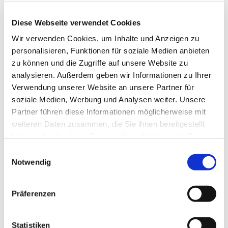
Anne Engelbert - Riepe
Diese Webseite verwendet Cookies
Wir verwenden Cookies, um Inhalte und Anzeigen zu
personalisieren, Funktionen für soziale Medien anbieten
zu können und die Zugriffe auf unsere Website zu
analysieren. Außerdem geben wir Informationen zu Ihrer
Verwendung unserer Website an unsere Partner für
soziale Medien, Werbung und Analysen weiter. Unsere
Partner führen diese Informationen möglicherweise mit
weiteren Daten zusammen, die Sie ihnen bereitgestellt
haben oder die sie im Rahmen Ihrer Nutzung der Dienste
gesammelt haben.
E
Notwendig
i
n
w
Präferenzen
i
l
l
Statistiken