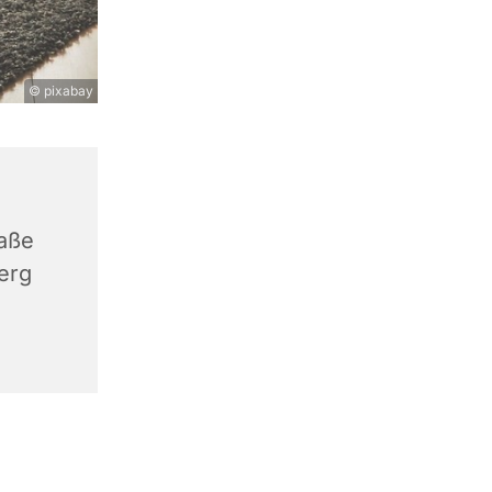
© pixabay
aße
erg