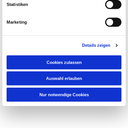
l
Statistiken
i
g
Marketing
u
n
Dies könnte Sie auch
g
interessieren
Details zeigen
s
a
u
Cookies zulassen
s
w
Auswahl erlauben
a
h
l
Nur notwendige Cookies