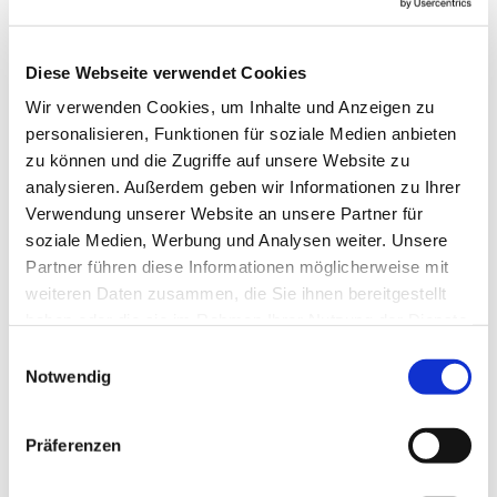
Blomberg
Diese Webseite verwendet Cookies
Anne Engelbert - Riepe
Wir verwenden Cookies, um Inhalte und Anzeigen zu
personalisieren, Funktionen für soziale Medien anbieten
zu können und die Zugriffe auf unsere Website zu
analysieren. Außerdem geben wir Informationen zu Ihrer
Verwendung unserer Website an unsere Partner für
soziale Medien, Werbung und Analysen weiter. Unsere
Partner führen diese Informationen möglicherweise mit
weiteren Daten zusammen, die Sie ihnen bereitgestellt
haben oder die sie im Rahmen Ihrer Nutzung der Dienste
gesammelt haben.
E
Notwendig
i
n
w
Präferenzen
i
l