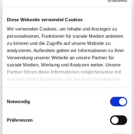
Blomberg
Diese Webseite verwendet Cookies
Anne Engelbert - Riepe
Wir verwenden Cookies, um Inhalte und Anzeigen zu
personalisieren, Funktionen für soziale Medien anbieten
zu können und die Zugriffe auf unsere Website zu
analysieren. Außerdem geben wir Informationen zu Ihrer
Verwendung unserer Website an unsere Partner für
soziale Medien, Werbung und Analysen weiter. Unsere
Partner führen diese Informationen möglicherweise mit
weiteren Daten zusammen, die Sie ihnen bereitgestellt
haben oder die sie im Rahmen Ihrer Nutzung der Dienste
gesammelt haben.
E
Notwendig
i
n
w
Präferenzen
i
l