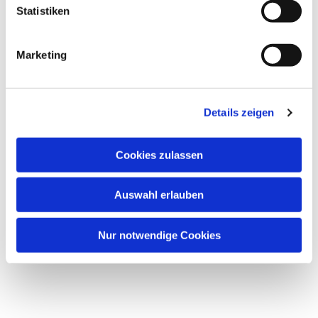
l
Statistiken
i
g
Marketing
u
n
Dies könnte Sie auch
g
interessieren
Details zeigen
s
a
u
Cookies zulassen
s
w
Auswahl erlauben
a
h
l
Nur notwendige Cookies