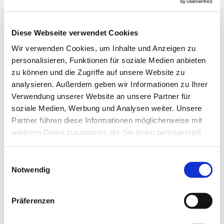
Blomberg
Diese Webseite verwendet Cookies
Anne Engelbert - Riepe
Wir verwenden Cookies, um Inhalte und Anzeigen zu
personalisieren, Funktionen für soziale Medien anbieten
zu können und die Zugriffe auf unsere Website zu
analysieren. Außerdem geben wir Informationen zu Ihrer
Verwendung unserer Website an unsere Partner für
soziale Medien, Werbung und Analysen weiter. Unsere
Partner führen diese Informationen möglicherweise mit
weiteren Daten zusammen, die Sie ihnen bereitgestellt
haben oder die sie im Rahmen Ihrer Nutzung der Dienste
gesammelt haben.
E
Notwendig
i
n
w
Präferenzen
i
l