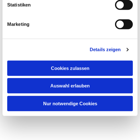
l
Statistiken
i
g
Marketing
u
n
Dies könnte Sie auch
g
interessieren
Details zeigen
s
a
u
Cookies zulassen
s
w
Auswahl erlauben
a
h
l
Nur notwendige Cookies