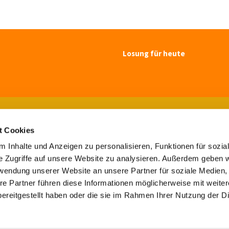
Losung für heute
Ev.-luth. Kirchengemeinde Blomberg

Paulsenstr. 7, 32825 Blomberg
t Cookies
Tel. 05235-7308

buero@maluki-blomberg.de

 Inhalte und Anzeigen zu personalisieren, Funktionen für sozia
e Zugriffe auf unsere Website zu analysieren. Außerdem geben w
Kontaktinformationen
Impressum
rwendung unserer Website an unsere Partner für soziale Medien
re Partner führen diese Informationen möglicherweise mit weite
Kontaktinformationen
Impressum
ereitgestellt haben oder die sie im Rahmen Ihrer Nutzung der D
Datenschutzerklärung
ChurchDesk-Login