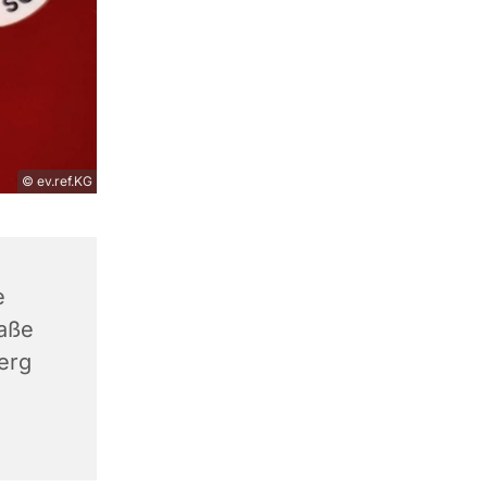
© ev.ref.KG
e
aße
erg