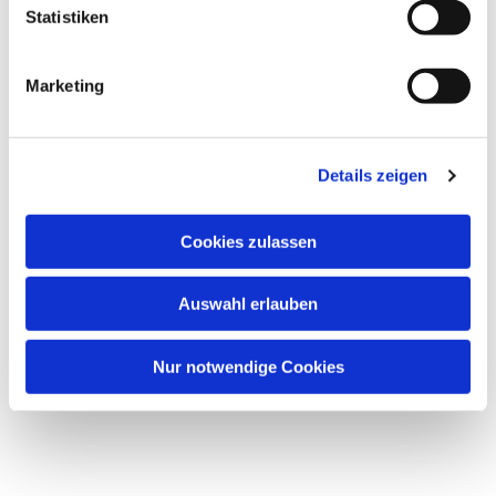
l
Statistiken
i
g
Marketing
u
n
Dies könnte Sie auch
g
interessieren
Details zeigen
s
a
u
Cookies zulassen
s
w
Auswahl erlauben
a
h
l
Nur notwendige Cookies