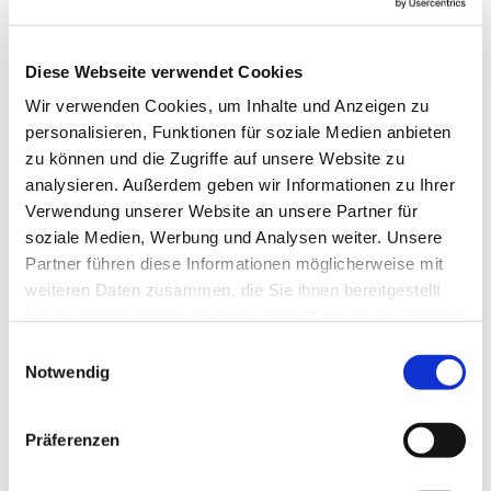
Blomberg
Diese Webseite verwendet Cookies
Anne Engelbert - Riepe
Wir verwenden Cookies, um Inhalte und Anzeigen zu
personalisieren, Funktionen für soziale Medien anbieten
zu können und die Zugriffe auf unsere Website zu
analysieren. Außerdem geben wir Informationen zu Ihrer
Verwendung unserer Website an unsere Partner für
soziale Medien, Werbung und Analysen weiter. Unsere
Partner führen diese Informationen möglicherweise mit
weiteren Daten zusammen, die Sie ihnen bereitgestellt
haben oder die sie im Rahmen Ihrer Nutzung der Dienste
gesammelt haben.
E
Notwendig
i
n
w
Präferenzen
i
l