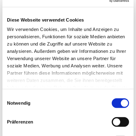
Blomberg
Diese Webseite verwendet Cookies
Anne Engelbert - Riepe
Wir verwenden Cookies, um Inhalte und Anzeigen zu
personalisieren, Funktionen für soziale Medien anbieten
zu können und die Zugriffe auf unsere Website zu
analysieren. Außerdem geben wir Informationen zu Ihrer
Verwendung unserer Website an unsere Partner für
soziale Medien, Werbung und Analysen weiter. Unsere
Partner führen diese Informationen möglicherweise mit
weiteren Daten zusammen, die Sie ihnen bereitgestellt
haben oder die sie im Rahmen Ihrer Nutzung der Dienste
gesammelt haben.
E
Notwendig
i
n
w
Präferenzen
i
l