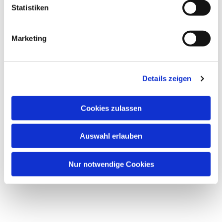
l
Statistiken
i
g
Marketing
u
n
Dies könnte Sie auch
g
interessieren
Details zeigen
s
a
u
Cookies zulassen
s
w
Auswahl erlauben
a
h
l
Nur notwendige Cookies