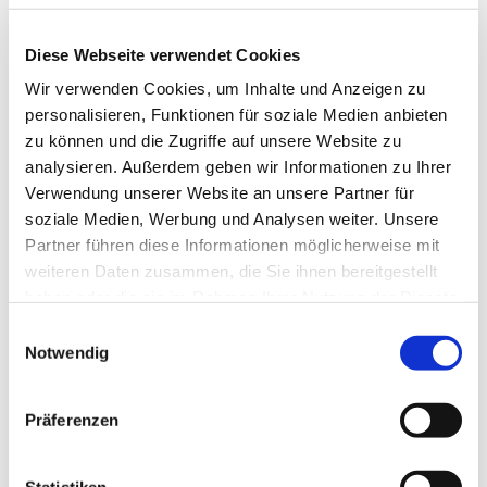
Anne Engelbert - Riepe
Diese Webseite verwendet Cookies
Wir verwenden Cookies, um Inhalte und Anzeigen zu
personalisieren, Funktionen für soziale Medien anbieten
zu können und die Zugriffe auf unsere Website zu
analysieren. Außerdem geben wir Informationen zu Ihrer
Verwendung unserer Website an unsere Partner für
soziale Medien, Werbung und Analysen weiter. Unsere
Partner führen diese Informationen möglicherweise mit
weiteren Daten zusammen, die Sie ihnen bereitgestellt
haben oder die sie im Rahmen Ihrer Nutzung der Dienste
gesammelt haben.
E
Notwendig
i
n
w
Präferenzen
i
l
l
Statistiken