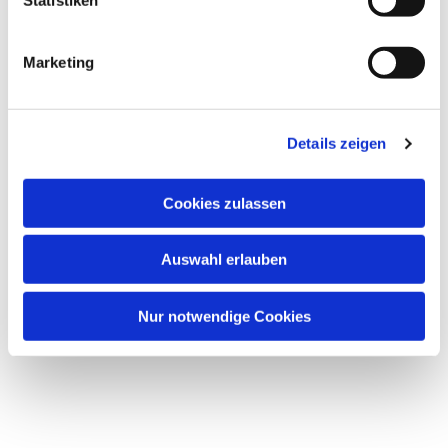
i
g
Marketing
u
Dies könnte Sie auch
n
interessieren
g
Details zeigen
s
a
u
Cookies zulassen
s
w
Auswahl erlauben
a
h
l
Nur notwendige Cookies