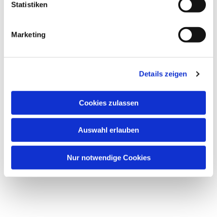
l
Statistiken
i
g
Marketing
u
n
Dies könnte Sie auch
g
interessieren
Details zeigen
s
a
u
Cookies zulassen
s
w
Auswahl erlauben
a
h
l
Nur notwendige Cookies