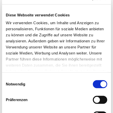
Svetlana Borgers und Heinrich
Derksen
Diese Webseite verwendet Cookies
Wir verwenden Cookies, um Inhalte und Anzeigen zu
personalisieren, Funktionen für soziale Medien anbieten
zu können und die Zugriffe auf unsere Website zu
analysieren. Außerdem geben wir Informationen zu Ihrer
Verwendung unserer Website an unsere Partner für
soziale Medien, Werbung und Analysen weiter. Unsere
Partner führen diese Informationen möglicherweise mit
weiteren Daten zusammen, die Sie ihnen bereitgestellt
haben oder die sie im Rahmen Ihrer Nutzung der Dienste
gesammelt haben.
E
Notwendig
i
n
w
Präferenzen
i
l