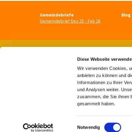
Gemeindebriefe
Blog
Gemeindebrief Dez 25 - Feb 26
Diese Webseite verwende
Wir verwenden Cookies, um
anbieten zu können und di
Informationen zu Ihrer Ve
und Analysen weiter. Unse
zusammen, die Sie ihnen b
gesammelt haben.
E
Notwendig
i