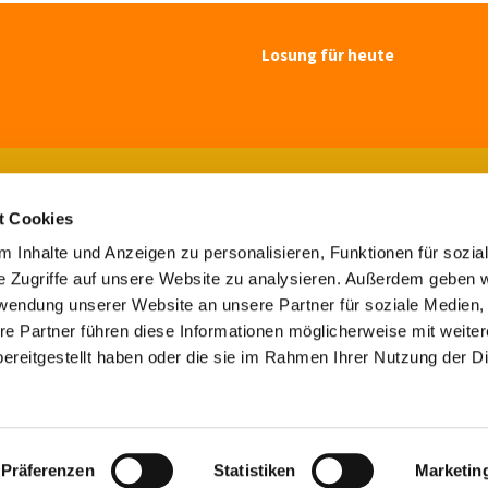
Losung für heute
Ev.-luth. Kirchengemeinde Blomberg

Paulsenstr. 7, 32825 Blomberg
t Cookies
Tel. 05235-7308

buero@maluki-blomberg.de

 Inhalte und Anzeigen zu personalisieren, Funktionen für sozia
e Zugriffe auf unsere Website zu analysieren. Außerdem geben w
Kontaktinformationen
Impressum
rwendung unserer Website an unsere Partner für soziale Medien
re Partner führen diese Informationen möglicherweise mit weite
Kontaktinformationen
Impressum
ereitgestellt haben oder die sie im Rahmen Ihrer Nutzung der D
Datenschutzerklärung
ChurchDesk-Login
Präferenzen
Statistiken
Marketin