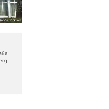
imona Schinkel
aße
erg