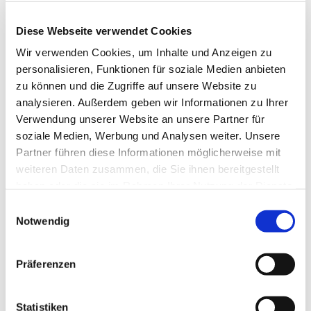
Derksen
Diese Webseite verwendet Cookies
Wir verwenden Cookies, um Inhalte und Anzeigen zu
personalisieren, Funktionen für soziale Medien anbieten
zu können und die Zugriffe auf unsere Website zu
analysieren. Außerdem geben wir Informationen zu Ihrer
Verwendung unserer Website an unsere Partner für
soziale Medien, Werbung und Analysen weiter. Unsere
Partner führen diese Informationen möglicherweise mit
weiteren Daten zusammen, die Sie ihnen bereitgestellt
haben oder die sie im Rahmen Ihrer Nutzung der Dienste
gesammelt haben.
E
Notwendig
i
n
w
Präferenzen
i
l
l
Statistiken