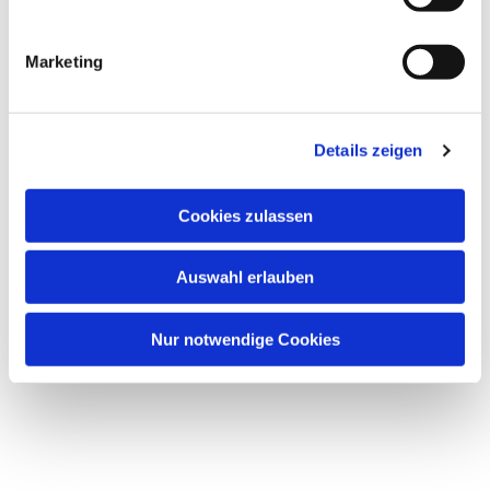
i
g
Marketing
u
Dies könnte Sie auch
n
interessieren
g
Details zeigen
s
a
u
Cookies zulassen
s
w
Auswahl erlauben
a
h
l
Nur notwendige Cookies