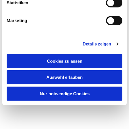
l
Statistiken
i
g
Marketing
u
n
Dies könnte Sie auch
g
interessieren
Details zeigen
s
a
u
Cookies zulassen
s
w
Auswahl erlauben
a
h
l
Nur notwendige Cookies