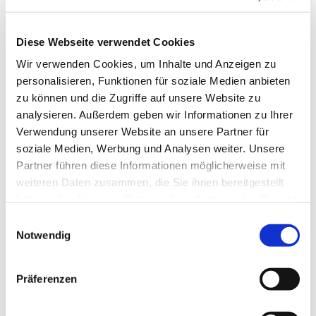
Svetlana Borgers und Heinrich
Derksen
Diese Webseite verwendet Cookies
Wir verwenden Cookies, um Inhalte und Anzeigen zu
personalisieren, Funktionen für soziale Medien anbieten
zu können und die Zugriffe auf unsere Website zu
analysieren. Außerdem geben wir Informationen zu Ihrer
Verwendung unserer Website an unsere Partner für
soziale Medien, Werbung und Analysen weiter. Unsere
Partner führen diese Informationen möglicherweise mit
weiteren Daten zusammen, die Sie ihnen bereitgestellt
haben oder die sie im Rahmen Ihrer Nutzung der Dienste
gesammelt haben.
E
Notwendig
i
n
w
Präferenzen
i
l