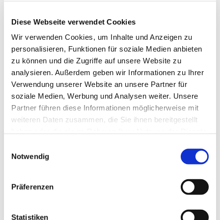
Derksen
Diese Webseite verwendet Cookies
Wir verwenden Cookies, um Inhalte und Anzeigen zu
personalisieren, Funktionen für soziale Medien anbieten
zu können und die Zugriffe auf unsere Website zu
analysieren. Außerdem geben wir Informationen zu Ihrer
Verwendung unserer Website an unsere Partner für
soziale Medien, Werbung und Analysen weiter. Unsere
Partner führen diese Informationen möglicherweise mit
weiteren Daten zusammen, die Sie ihnen bereitgestellt
haben oder die sie im Rahmen Ihrer Nutzung der Dienste
gesammelt haben.
E
Notwendig
i
n
w
Präferenzen
i
l
l
Statistiken