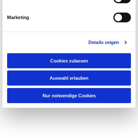
i
g
Marketing
u
Dies könnte Sie auch
n
interessieren
g
Details zeigen
s
a
u
Cookies zulassen
s
w
Auswahl erlauben
a
h
l
Nur notwendige Cookies