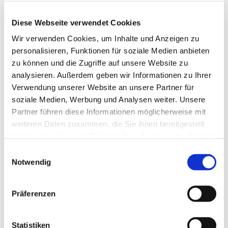
Derksen
Diese Webseite verwendet Cookies
Wir verwenden Cookies, um Inhalte und Anzeigen zu
personalisieren, Funktionen für soziale Medien anbieten
zu können und die Zugriffe auf unsere Website zu
analysieren. Außerdem geben wir Informationen zu Ihrer
Verwendung unserer Website an unsere Partner für
soziale Medien, Werbung und Analysen weiter. Unsere
Partner führen diese Informationen möglicherweise mit
weiteren Daten zusammen, die Sie ihnen bereitgestellt
haben oder die sie im Rahmen Ihrer Nutzung der Dienste
gesammelt haben.
E
Notwendig
i
n
w
Präferenzen
i
l
l
Statistiken