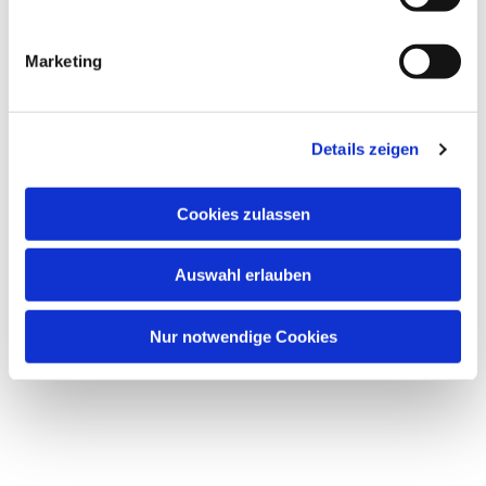
i
g
Marketing
u
Dies könnte Sie auch
n
interessieren
g
Details zeigen
s
a
u
Cookies zulassen
s
w
Auswahl erlauben
a
h
l
Nur notwendige Cookies