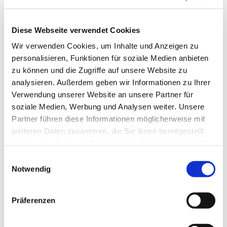
Svetlana Borgers und Heinrich
Derksen
Diese Webseite verwendet Cookies
Wir verwenden Cookies, um Inhalte und Anzeigen zu
personalisieren, Funktionen für soziale Medien anbieten
zu können und die Zugriffe auf unsere Website zu
analysieren. Außerdem geben wir Informationen zu Ihrer
Verwendung unserer Website an unsere Partner für
soziale Medien, Werbung und Analysen weiter. Unsere
Partner führen diese Informationen möglicherweise mit
weiteren Daten zusammen, die Sie ihnen bereitgestellt
haben oder die sie im Rahmen Ihrer Nutzung der Dienste
gesammelt haben.
E
Notwendig
i
n
w
Präferenzen
i
l