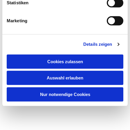
l
Statistiken
i
g
Marketing
u
n
Dies könnte Sie auch
g
interessieren
Details zeigen
s
a
u
Cookies zulassen
s
w
Auswahl erlauben
a
h
l
Nur notwendige Cookies