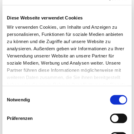
Svetlana Borgers und Heinrich
Derksen
Diese Webseite verwendet Cookies
Wir verwenden Cookies, um Inhalte und Anzeigen zu
personalisieren, Funktionen für soziale Medien anbieten
zu können und die Zugriffe auf unsere Website zu
analysieren. Außerdem geben wir Informationen zu Ihrer
Verwendung unserer Website an unsere Partner für
soziale Medien, Werbung und Analysen weiter. Unsere
Partner führen diese Informationen möglicherweise mit
weiteren Daten zusammen, die Sie ihnen bereitgestellt
haben oder die sie im Rahmen Ihrer Nutzung der Dienste
gesammelt haben.
E
Notwendig
i
n
w
Präferenzen
i
l