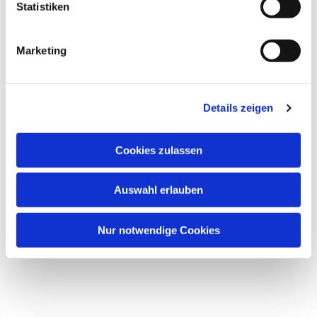
l
Statistiken
i
g
Marketing
u
n
Dies könnte Sie auch
g
interessieren
Details zeigen
s
a
u
Cookies zulassen
s
w
Auswahl erlauben
a
h
l
Nur notwendige Cookies