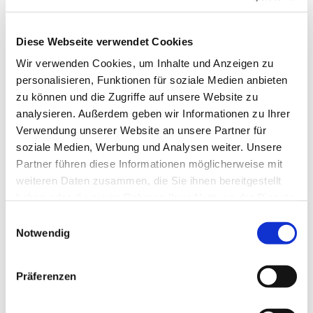
Svetlana Borgers und Heinrich
Derksen
Diese Webseite verwendet Cookies
Wir verwenden Cookies, um Inhalte und Anzeigen zu
personalisieren, Funktionen für soziale Medien anbieten
zu können und die Zugriffe auf unsere Website zu
analysieren. Außerdem geben wir Informationen zu Ihrer
Verwendung unserer Website an unsere Partner für
soziale Medien, Werbung und Analysen weiter. Unsere
Partner führen diese Informationen möglicherweise mit
weiteren Daten zusammen, die Sie ihnen bereitgestellt
haben oder die sie im Rahmen Ihrer Nutzung der Dienste
gesammelt haben.
E
Notwendig
i
n
w
Präferenzen
i
l