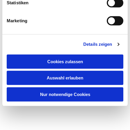
l
Statistiken
i
g
Marketing
u
n
Dies könnte Sie auch
g
interessieren
Details zeigen
s
a
u
Cookies zulassen
s
w
Auswahl erlauben
a
h
l
Nur notwendige Cookies