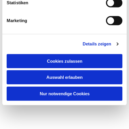
l
Statistiken
i
g
Marketing
u
n
Dies könnte Sie auch
g
interessieren
Details zeigen
s
a
u
Cookies zulassen
s
w
Auswahl erlauben
a
h
l
Nur notwendige Cookies