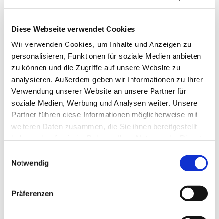
Svetlana Borgers und Heinrich
Derksen
Diese Webseite verwendet Cookies
Wir verwenden Cookies, um Inhalte und Anzeigen zu
personalisieren, Funktionen für soziale Medien anbieten
zu können und die Zugriffe auf unsere Website zu
analysieren. Außerdem geben wir Informationen zu Ihrer
Verwendung unserer Website an unsere Partner für
soziale Medien, Werbung und Analysen weiter. Unsere
Partner führen diese Informationen möglicherweise mit
weiteren Daten zusammen, die Sie ihnen bereitgestellt
haben oder die sie im Rahmen Ihrer Nutzung der Dienste
gesammelt haben.
E
Notwendig
i
n
w
Präferenzen
i
l