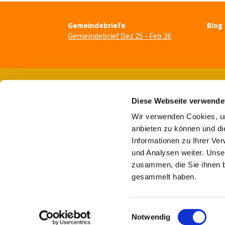
Gemeindebriefe
Blog
Gemeindebrief Dez 25 - Feb 26
Diese Webseite verwende
Wir verwenden Cookies, um
anbieten zu können und di
Informationen zu Ihrer Ve
und Analysen weiter. Unse
zusammen, die Sie ihnen b
gesammelt haben.
E
Notwendig
i