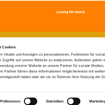
Losung für heute
Ev.-luth. Kirchengemeinde Blomberg

Paulsenstr. 7, 32825 Blomberg
t Cookies
Tel. 05235-7308

buero@maluki-blomberg.de

 Inhalte und Anzeigen zu personalisieren, Funktionen für sozia
e Zugriffe auf unsere Website zu analysieren. Außerdem geben w
Kontaktinformationen
Impressum
rwendung unserer Website an unsere Partner für soziale Medien
re Partner führen diese Informationen möglicherweise mit weite
Kontaktinformationen
Impressum
ereitgestellt haben oder die sie im Rahmen Ihrer Nutzung der D
Datenschutzerklärung
ChurchDesk-Login
Präferenzen
Statistiken
Marketin