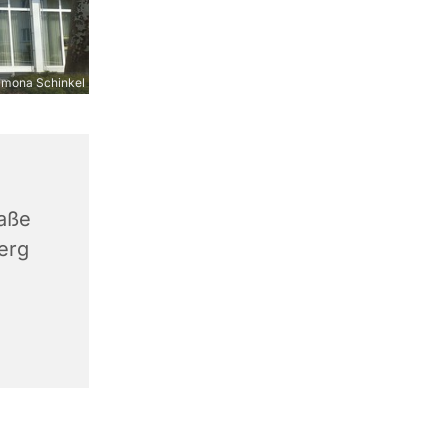
imona Schinkel
aße
erg