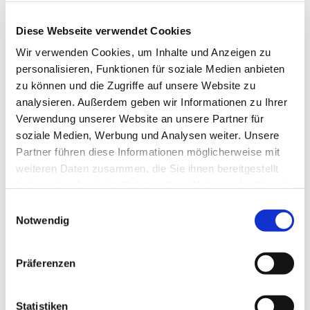
Derksen
Diese Webseite verwendet Cookies
Wir verwenden Cookies, um Inhalte und Anzeigen zu
personalisieren, Funktionen für soziale Medien anbieten
zu können und die Zugriffe auf unsere Website zu
analysieren. Außerdem geben wir Informationen zu Ihrer
Verwendung unserer Website an unsere Partner für
soziale Medien, Werbung und Analysen weiter. Unsere
Partner führen diese Informationen möglicherweise mit
weiteren Daten zusammen, die Sie ihnen bereitgestellt
haben oder die sie im Rahmen Ihrer Nutzung der Dienste
gesammelt haben.
E
Notwendig
i
n
w
Präferenzen
i
l
l
Statistiken