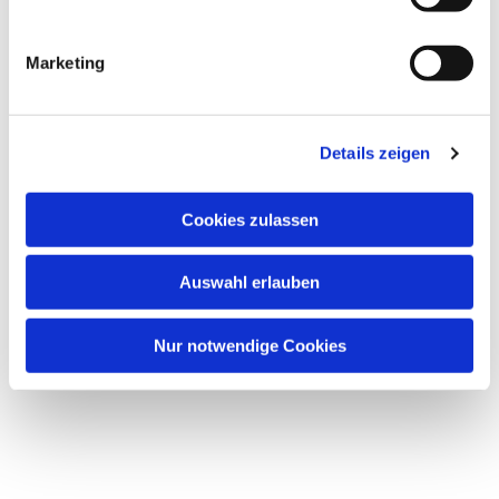
i
g
Marketing
u
Dies könnte Sie auch
n
interessieren
g
Details zeigen
s
a
u
Cookies zulassen
s
w
Auswahl erlauben
a
h
l
Nur notwendige Cookies