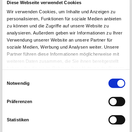
Diese Webseite verwendet Cookies
Wir verwenden Cookies, um Inhalte und Anzeigen zu
personalisieren, Funktionen für soziale Medien anbieten
zu können und die Zugriffe auf unsere Website zu
analysieren. Außerdem geben wir Informationen zu Ihrer
Verwendung unserer Website an unsere Partner für
soziale Medien, Werbung und Analysen weiter. Unsere
Partner führen diese Informationen möglicherweise mit
weiteren Daten zusammen, die Sie ihnen bereitgestellt
haben oder die sie im Rahmen Ihrer Nutzung der Dienste
gesammelt haben.
E
Notwendig
i
n
w
Präferenzen
i
l
l
Statistiken
i