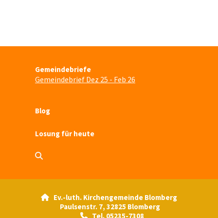
Gemeindebriefe
Gemeindebrief Dez 25 - Feb 26
Blog
Losung für heute
Ev.-luth. Kirchengemeinde Blomberg

Paulsenstr. 7, 32825 Blomberg
Tel. 05235-7308
