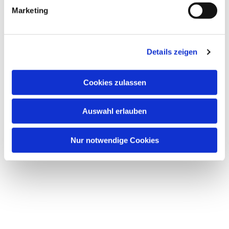
g
Dies könnte Sie auch
Marketing
interessieren
u
n
g
Details zeigen
s
a
u
Cookies zulassen
s
w
Auswahl erlauben
a
h
l
Nur notwendige Cookies