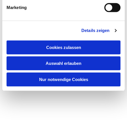
g
Dies könnte Sie auch
Marketing
u
interessieren
n
g
Details zeigen
s
a
u
Cookies zulassen
s
w
Auswahl erlauben
a
h
l
Nur notwendige Cookies