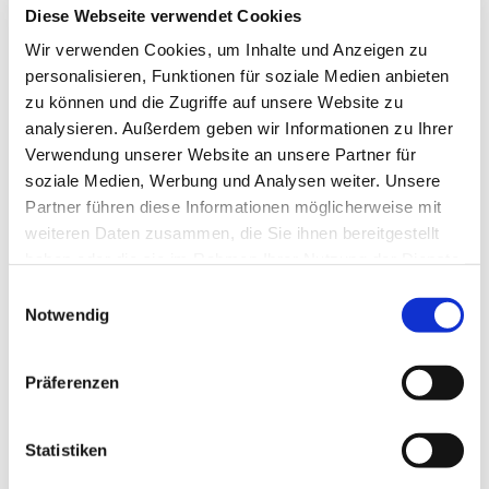
Diese Webseite verwendet Cookies
Wir verwenden Cookies, um Inhalte und Anzeigen zu
personalisieren, Funktionen für soziale Medien anbieten
zu können und die Zugriffe auf unsere Website zu
analysieren. Außerdem geben wir Informationen zu Ihrer
Verwendung unserer Website an unsere Partner für
soziale Medien, Werbung und Analysen weiter. Unsere
Partner führen diese Informationen möglicherweise mit
weiteren Daten zusammen, die Sie ihnen bereitgestellt
haben oder die sie im Rahmen Ihrer Nutzung der Dienste
gesammelt haben.
E
Notwendig
i
n
w
Präferenzen
i
l
l
Statistiken
i