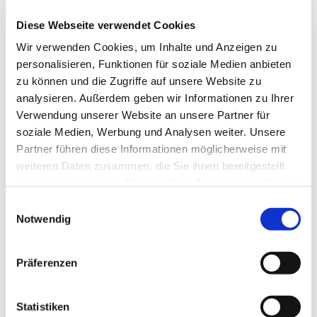
Pfarrerin Lena Skirka
Diese Webseite verwendet Cookies
Wir verwenden Cookies, um Inhalte und Anzeigen zu
personalisieren, Funktionen für soziale Medien anbieten
zu können und die Zugriffe auf unsere Website zu
analysieren. Außerdem geben wir Informationen zu Ihrer
Verwendung unserer Website an unsere Partner für
soziale Medien, Werbung und Analysen weiter. Unsere
Partner führen diese Informationen möglicherweise mit
weiteren Daten zusammen, die Sie ihnen bereitgestellt
haben oder die sie im Rahmen Ihrer Nutzung der Dienste
gesammelt haben.
E
Notwendig
i
n
w
Präferenzen
i
l
l
Statistiken