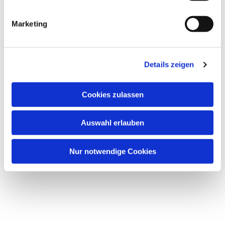
i
g
Marketing
u
Dies könnte Sie auch
n
interessieren
g
Details zeigen
s
a
u
Cookies zulassen
s
w
Auswahl erlauben
a
h
l
Nur notwendige Cookies