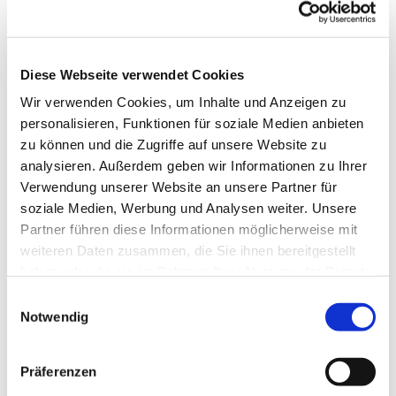
Anne Engelbert Riepe
Diese Webseite verwendet Cookies
Wir verwenden Cookies, um Inhalte und Anzeigen zu
für Kinder im Grundschulalter
personalisieren, Funktionen für soziale Medien anbieten
zu können und die Zugriffe auf unsere Website zu
analysieren. Außerdem geben wir Informationen zu Ihrer
Verwendung unserer Website an unsere Partner für
soziale Medien, Werbung und Analysen weiter. Unsere
Partner führen diese Informationen möglicherweise mit
weiteren Daten zusammen, die Sie ihnen bereitgestellt
haben oder die sie im Rahmen Ihrer Nutzung der Dienste
gesammelt haben.
E
Notwendig
i
n
w
Präferenzen
i