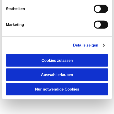
l
l
Statistiken
i
g
Marketing
u
n
g
Dies könnte Sie auch
Details zeigen
s
interessieren
a
u
Cookies zulassen
s
w
Auswahl erlauben
a
h
l
Nur notwendige Cookies