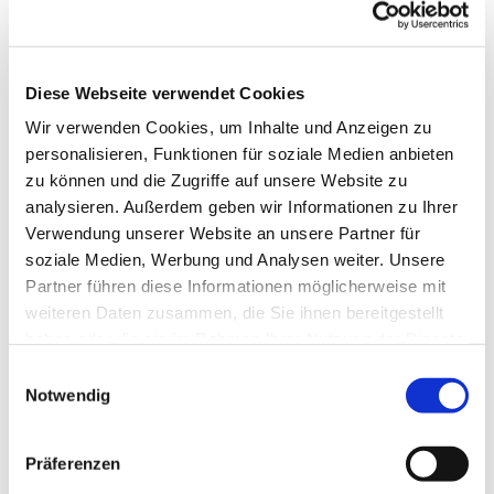
Anne Engelbert Riepe
Diese Webseite verwendet Cookies
Wir verwenden Cookies, um Inhalte und Anzeigen zu
für Kinder im Grundschulalter
personalisieren, Funktionen für soziale Medien anbieten
zu können und die Zugriffe auf unsere Website zu
analysieren. Außerdem geben wir Informationen zu Ihrer
Verwendung unserer Website an unsere Partner für
soziale Medien, Werbung und Analysen weiter. Unsere
Partner führen diese Informationen möglicherweise mit
weiteren Daten zusammen, die Sie ihnen bereitgestellt
haben oder die sie im Rahmen Ihrer Nutzung der Dienste
gesammelt haben.
E
Notwendig
i
n
w
Präferenzen
i