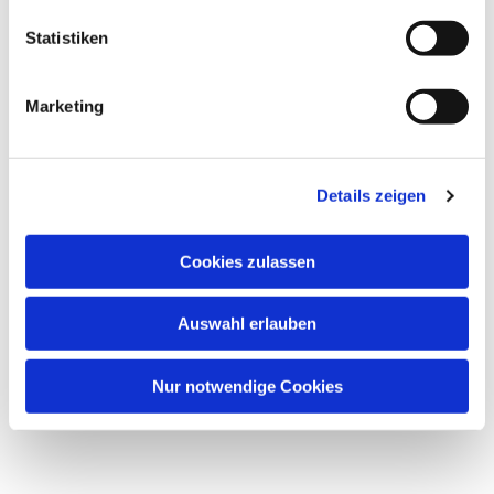
l
l
Statistiken
i
g
Marketing
u
n
g
Dies könnte Sie auch
Details zeigen
s
interessieren
a
u
Cookies zulassen
s
w
Auswahl erlauben
a
h
l
Nur notwendige Cookies