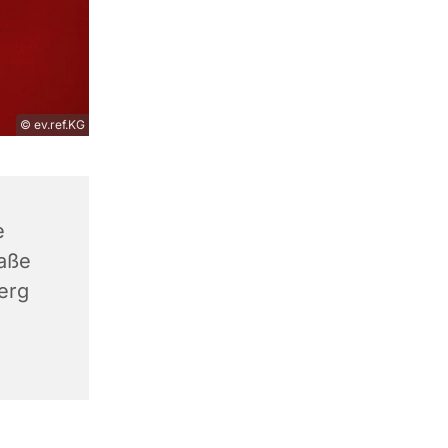
© ev.ref.KG
e
aße
erg