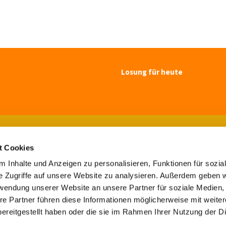
Losung für heute
Ev.-luth. Kirchengemeinde Blomberg

Paulsenstr. 7, 32825 Blomberg
t Cookies
Tel. 05235-7308

buero@maluki-blomberg.de

 Inhalte und Anzeigen zu personalisieren, Funktionen für sozia
e Zugriffe auf unsere Website zu analysieren. Außerdem geben w
Kontaktinformationen
Impressum
rwendung unserer Website an unsere Partner für soziale Medien
re Partner führen diese Informationen möglicherweise mit weite
Kontaktinformationen
Impressum
ereitgestellt haben oder die sie im Rahmen Ihrer Nutzung der D