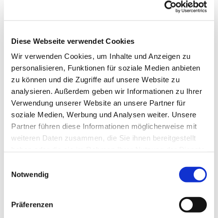
Anne Engelbert Riepe
Diese Webseite verwendet Cookies
Wir verwenden Cookies, um Inhalte und Anzeigen zu
für Kinder im Grundschulalter
personalisieren, Funktionen für soziale Medien anbieten
zu können und die Zugriffe auf unsere Website zu
analysieren. Außerdem geben wir Informationen zu Ihrer
Verwendung unserer Website an unsere Partner für
soziale Medien, Werbung und Analysen weiter. Unsere
Partner führen diese Informationen möglicherweise mit
weiteren Daten zusammen, die Sie ihnen bereitgestellt
haben oder die sie im Rahmen Ihrer Nutzung der Dienste
gesammelt haben.
E
Notwendig
i
n
w
Präferenzen
i