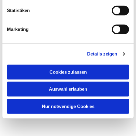
l
l
Statistiken
i
g
Marketing
u
n
g
Dies könnte Sie auch
Details zeigen
s
interessieren
a
u
Cookies zulassen
s
w
Auswahl erlauben
a
h
l
Nur notwendige Cookies