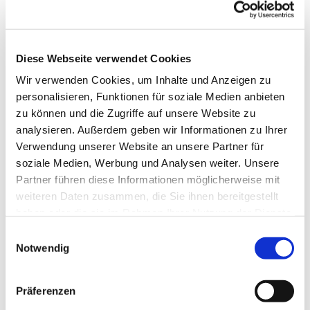
Anne Engelbert Riepe
Diese Webseite verwendet Cookies
Wir verwenden Cookies, um Inhalte und Anzeigen zu
für Kinder im Grundschulalter
personalisieren, Funktionen für soziale Medien anbieten
zu können und die Zugriffe auf unsere Website zu
analysieren. Außerdem geben wir Informationen zu Ihrer
Verwendung unserer Website an unsere Partner für
soziale Medien, Werbung und Analysen weiter. Unsere
Partner führen diese Informationen möglicherweise mit
weiteren Daten zusammen, die Sie ihnen bereitgestellt
haben oder die sie im Rahmen Ihrer Nutzung der Dienste
gesammelt haben.
E
Notwendig
i
n
w
Präferenzen
i