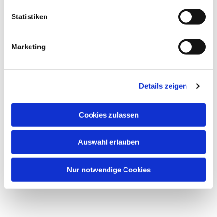
l
l
Statistiken
i
g
Marketing
u
n
g
Dies könnte Sie auch
Details zeigen
s
interessieren
a
u
Cookies zulassen
s
w
Auswahl erlauben
a
h
l
Nur notwendige Cookies