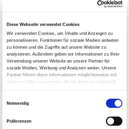
Anne Engelbert Riepe
Diese Webseite verwendet Cookies
Wir verwenden Cookies, um Inhalte und Anzeigen zu
für Kinder im Grundschulalter
personalisieren, Funktionen für soziale Medien anbieten
zu können und die Zugriffe auf unsere Website zu
analysieren. Außerdem geben wir Informationen zu Ihrer
Verwendung unserer Website an unsere Partner für
soziale Medien, Werbung und Analysen weiter. Unsere
Partner führen diese Informationen möglicherweise mit
weiteren Daten zusammen, die Sie ihnen bereitgestellt
haben oder die sie im Rahmen Ihrer Nutzung der Dienste
gesammelt haben.
E
Notwendig
i
n
w
Präferenzen
i