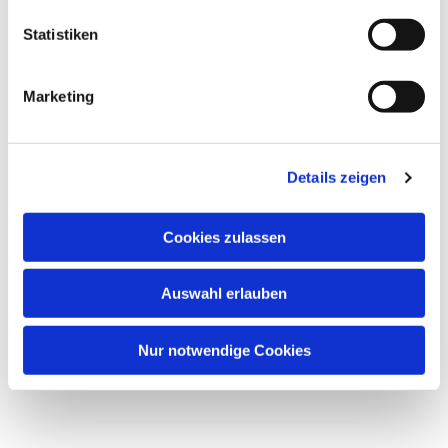
l
l
Statistiken
i
g
Marketing
u
n
g
Dies könnte Sie auch
Details zeigen
s
interessieren
a
u
Cookies zulassen
s
w
Auswahl erlauben
a
h
l
Nur notwendige Cookies