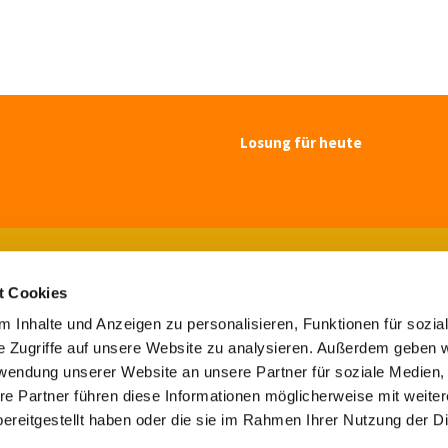
Losung für heute
Ev.-luth. Kirchengemeinde Blomberg

Paulsenstr. 7, 32825 Blomberg
t Cookies
Tel. 05235-7308

buero@maluki-blomberg.de

 Inhalte und Anzeigen zu personalisieren, Funktionen für sozia
e Zugriffe auf unsere Website zu analysieren. Außerdem geben w
Kontaktinformationen
Impressum
rwendung unserer Website an unsere Partner für soziale Medien
re Partner führen diese Informationen möglicherweise mit weite
Kontaktinformationen
Impressum
ereitgestellt haben oder die sie im Rahmen Ihrer Nutzung der D