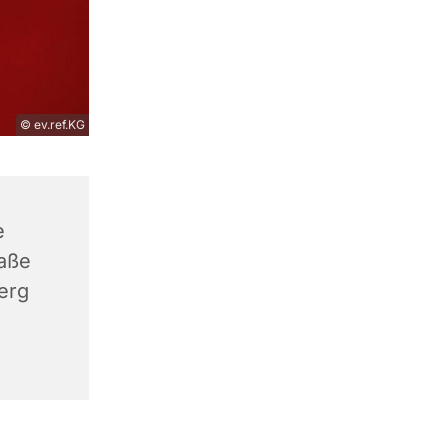
© ev.ref.KG
e
aße
erg