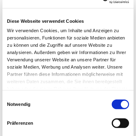
Diese Webseite verwendet Cookies
Wir verwenden Cookies, um Inhalte und Anzeigen zu
für Kinder im Grundschulalter
personalisieren, Funktionen für soziale Medien anbieten
zu können und die Zugriffe auf unsere Website zu
analysieren. Außerdem geben wir Informationen zu Ihrer
Verwendung unserer Website an unsere Partner für
soziale Medien, Werbung und Analysen weiter. Unsere
Partner führen diese Informationen möglicherweise mit
weiteren Daten zusammen, die Sie ihnen bereitgestellt
haben oder die sie im Rahmen Ihrer Nutzung der Dienste
gesammelt haben.
E
Notwendig
i
n
w
Präferenzen
i
l