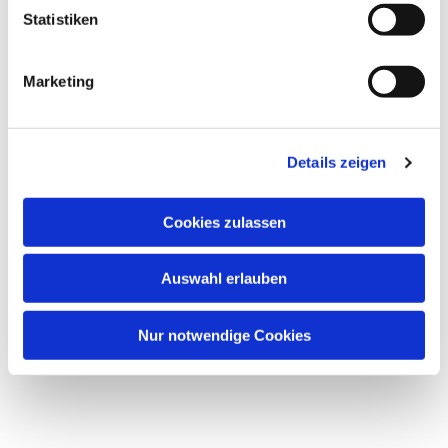
l
Statistiken
i
g
Marketing
u
n
Dies könnte Sie auch
g
interessieren
Details zeigen
s
a
u
Cookies zulassen
s
w
Auswahl erlauben
a
h
l
Nur notwendige Cookies